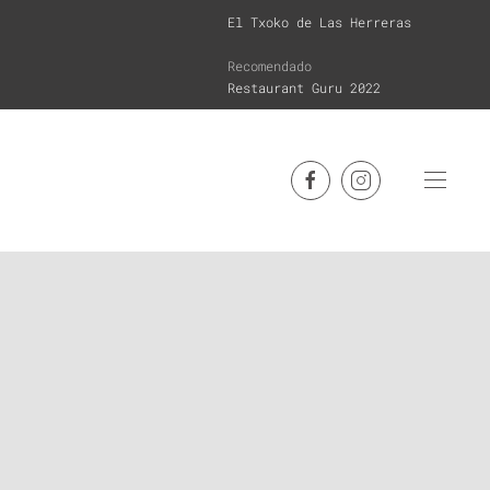
El Txoko de Las Herreras
Recomendado
Restaurant Guru 2022